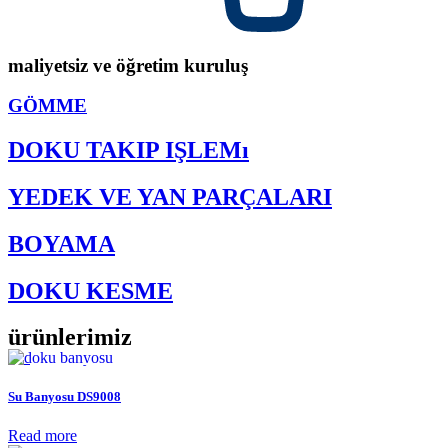
maliyetsiz ve öğretim kuruluş
GÖMME
DOKU TAKIP IŞLEMı
YEDEK VE YAN PARÇALARI
BOYAMA
Yarı otomatik mikrotom DS9209
DOKU KESME
kesim operatörünün yeteneklerinin dijital ayarlarile Birleşimi
ürünlerimiz
READ MORE
Su Banyosu DS9008
Read more