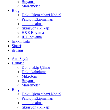
Boyama
Malzemeler
Blog
Doku İşlem cihazi Nedir?
Patoloji Ekipmanları
numune alma
fiksasyon (iki kap)
H&E Boyama
IHC boyama
hakkimizda
Sipariş
iletisim
Ana Sayfa
Ürünler
Dohu takip Çihazı
Doku kalıplama
Mikrotom
Boyama
Malzemeler
Blog
Doku İşlem cihazi Nedir?
Patoloji Ekipmanları
numune alma
fiksasyon (iki kap)