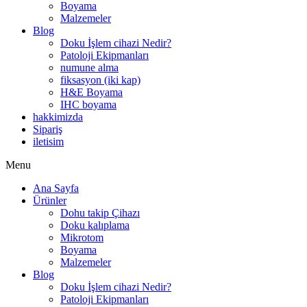
Boyama
Malzemeler
Blog
Doku İşlem cihazi Nedir?
Patoloji Ekipmanları
numune alma
fiksasyon (iki kap)
H&E Boyama
IHC boyama
hakkimizda
Sipariş
iletisim
Menu
Ana Sayfa
Ürünler
Dohu takip Çihazı
Doku kalıplama
Mikrotom
Boyama
Malzemeler
Blog
Doku İşlem cihazi Nedir?
Patoloji Ekipmanları