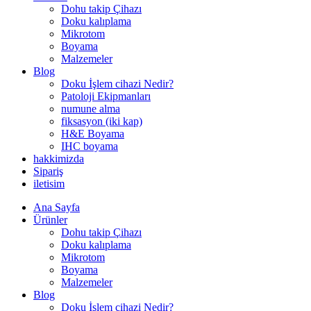
Dohu takip Çihazı
Doku kalıplama
Mikrotom
Boyama
Malzemeler
Blog
Doku İşlem cihazi Nedir?
Patoloji Ekipmanları
numune alma
fiksasyon (iki kap)
H&E Boyama
IHC boyama
hakkimizda
Sipariş
iletisim
Ana Sayfa
Ürünler
Dohu takip Çihazı
Doku kalıplama
Mikrotom
Boyama
Malzemeler
Blog
Doku İşlem cihazi Nedir?