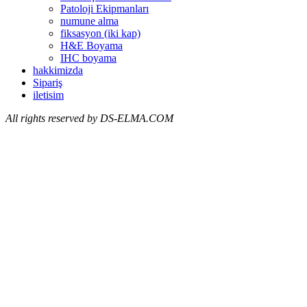
Patoloji Ekipmanları
numune alma
fiksasyon (iki kap)
H&E Boyama
IHC boyama
hakkimizda
Sipariş
iletisim
All
rights reserved by DS-ELMA.COM