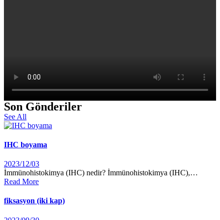
Son Gönderiler
See All
IHC boyama
2023/12/03
İmmünohistokimya (IHC) nedir? İmmünohistokimya (IHC),…
Read More
fiksasyon (iki kap)