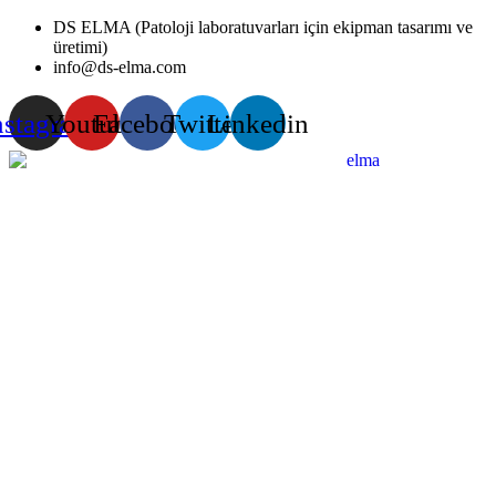
Skip
DS ELMA (Patoloji laboratuvarları için ekipman tasarımı ve
to
üretimi)
content
info@ds-elma.com
nstagram
Youtube
Facebook
Twitter
Linkedin