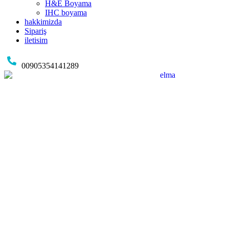
H&E Boyama
IHC boyama
hakkimizda
Sipariş
iletisim
00905354141289