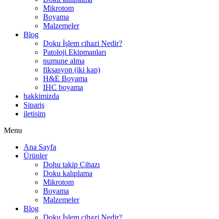
Mikrotom
Boyama
Malzemeler
Blog
Doku İşlem cihazi Nedir?
Patoloji Ekipmanları
numune alma
fiksasyon (iki kap)
H&E Boyama
IHC boyama
hakkimizda
Sipariş
iletisim
Menu
Ana Sayfa
Ürünler
Dohu takip Çihazı
Doku kalıplama
Mikrotom
Boyama
Malzemeler
Blog
Doku İşlem cihazi Nedir?