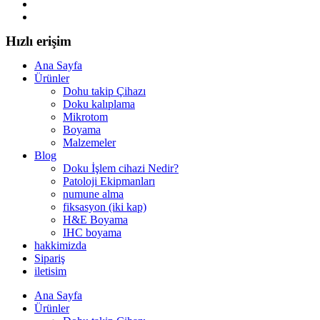
Hızlı erişim
Ana Sayfa
Ürünler
Dohu takip Çihazı
Doku kalıplama
Mikrotom
Boyama
Malzemeler
Blog
Doku İşlem cihazi Nedir?
Patoloji Ekipmanları
numune alma
fiksasyon (iki kap)
H&E Boyama
IHC boyama
hakkimizda
Sipariş
iletisim
Ana Sayfa
Ürünler