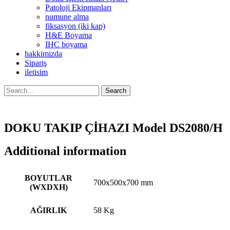
Patoloji Ekipmanları
numune alma
fiksasyon (iki kap)
H&E Boyama
IHC boyama
hakkimizda
Sipariş
iletisim
Search
DOKU TAKIP ÇİHAZI Model DS2080/H
Additional information
BOYUTLAR
700x500x700 mm
(WXDXH)
AĞIRLIK
58 Kg