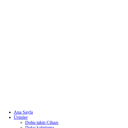
Ana Sayfa
Ürünler
Dohu takip Çihazı
Doku kalıplama