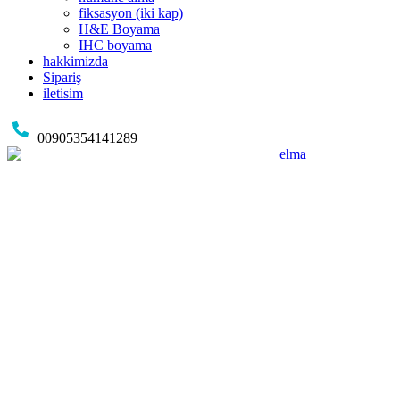
fiksasyon (iki kap)
H&E Boyama
IHC boyama
hakkimizda
Sipariş
iletisim
00905354141289