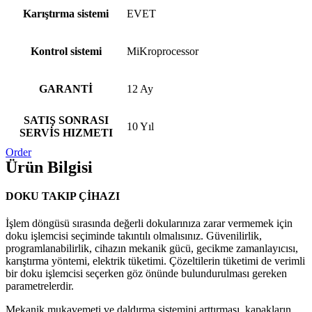
Karıştırma sistemi
EVET
Kontrol sistemi
MiKroprocessor
GARANTİ
12 Ay
SATIŞ SONRASI
10 Yıl
SERVİS HIZMETI
Order
Ürün Bilgisi
DOKU TAKIP ÇİHAZI
İşlem döngüsü sırasında değerli dokularınıza zarar vermemek için
doku işlemcisi seçiminde takıntılı olmalısınız. Güvenilirlik,
programlanabilirlik, cihazın mekanik gücü, gecikme zamanlayıcısı,
karıştırma yöntemi, elektrik tüketimi. Çözeltilerin tüketimi de verimli
bir doku işlemcisi seçerken göz önünde bulundurulması gereken
parametrelerdir.
Mekanik mukavemeti ve daldırma sistemini arttırması, kapakların