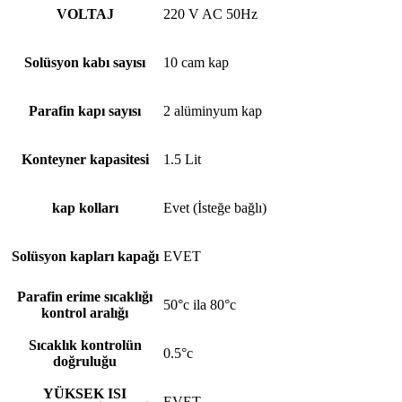
VOLTAJ
220 V AC 50Hz
Solüsyon kabı sayısı
10 cam kap
Parafin kapı sayısı
2 alüminyum kap
Konteyner kapasitesi
1.5 Lit
kap kolları
Evet (İsteğe bağlı)
Solüsyon kapları kapağı
EVET
Parafin erime sıcaklığı
50°c ila 80°c
kontrol aralığı
Sıcaklık kontrolün
0.5°c
doğruluğu
YÜKSEK ISI
EVET