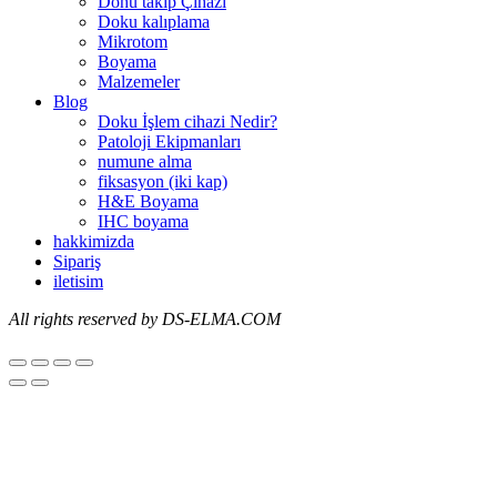
Dohu takip Çihazı
Doku kalıplama
Mikrotom
Boyama
Malzemeler
Blog
Doku İşlem cihazi Nedir?
Patoloji Ekipmanları
numune alma
fiksasyon (iki kap)
H&E Boyama
IHC boyama
hakkimizda
Sipariş
iletisim
All
rights reserved by DS-ELMA.COM