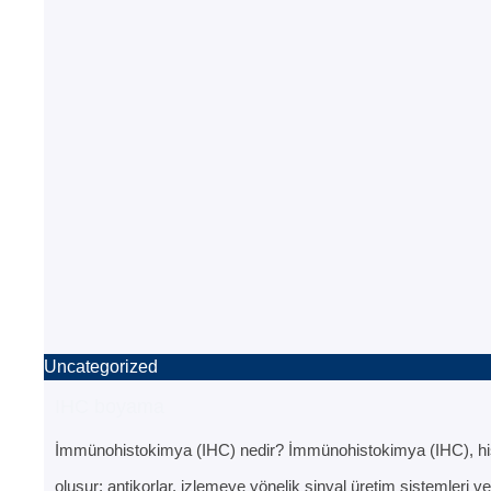
Uncategorized
IHC boyama
İmmünohistokimya (IHC) nedir? İmmünohistokimya (IHC), histo
oluşur: antikorlar, izlemeye yönelik sinyal üretim sistemleri ve