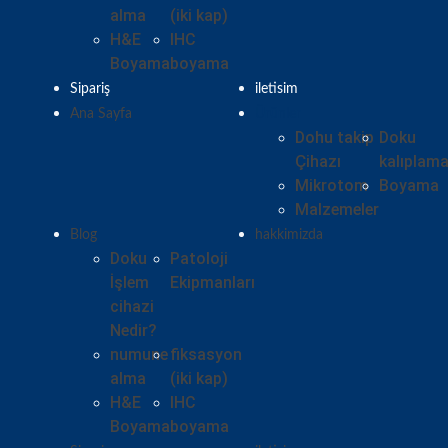
alma
(iki kap)
H&E
IHC
Boyama
boyama
Sipariş
iletisim
Ana Sayfa
Ürünler
Dohu takip
Doku
Çihazı
kalıplam
Mikrotom
Boyama
Malzemeler
Blog
hakkimizda
Doku
Patoloji
İşlem
Ekipmanları
cihazi
Nedir?
numune
fiksasyon
alma
(iki kap)
H&E
IHC
Boyama
boyama