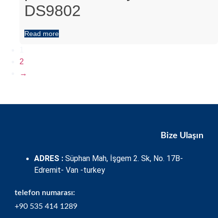
DS9802
Read more
1
2
→
Bize Ulaşın
ADRES :
Süphan Mah, İşgem 2. Sk, No. 17B-
Edremit- Van -turkey
telefon numarası:
+90 535 414 1289