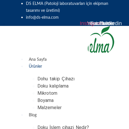
Skip
DS ELMA (Patoloji laboratuvarları için ekipman
to
tasarımı ve üretimi)
content
info@ds-elma.com
Instagram
Youtube
Facebook
Twitter
Linkedin
Ana Sayfa
Ürünler
Dohu takip Çihazı
Doku kalıplama
Mikrotom
Boyama
Malzemeler
Blog
Doku İşlem cihazi Nedir?