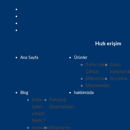
Hızlı erişim
Ana Sayfa
Ürünler
Dohu takip
Doku
Çihazı
kalıplam
Mikrotom
Boyama
Malzemeler
Blog
hakkimizda
Doku
Patoloji
İşlem
Ekipmanları
cihazi
Nedir?
numune
fiksasyon