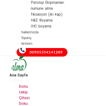
Patoloji Ekipmanları
numune alma
fiksasyon (iki kap)
H&E Boyama
IHC boyama
hakkimizda
Sipariş
iletisim
00905354141289
Ana Sayfa
Ürünler
Dohu
takip
Çihazı
Doku