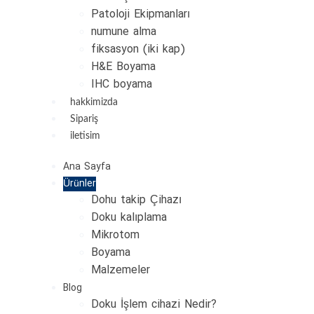
Patoloji Ekipmanları
numune alma
fiksasyon (iki kap)
H&E Boyama
IHC boyama
hakkimizda
Sipariş
iletisim
Ana Sayfa
Ürünler
Dohu takip Çihazı
Doku kalıplama
Mikrotom
Boyama
Malzemeler
Blog
Doku İşlem cihazi Nedir?