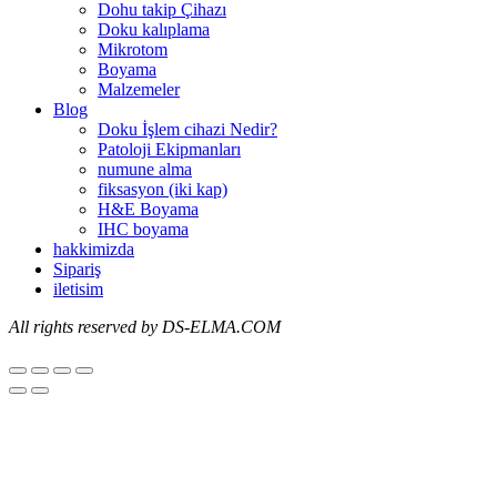
Dohu takip Çihazı
Doku kalıplama
Mikrotom
Boyama
Malzemeler
Blog
Doku İşlem cihazi Nedir?
Patoloji Ekipmanları
numune alma
fiksasyon (iki kap)
H&E Boyama
IHC boyama
hakkimizda
Sipariş
iletisim
All
rights reserved by DS-ELMA.COM