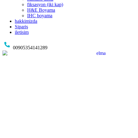
fiksasyon (iki kap)
H&E Boyama
IHC boyama
hakkimizda
Sipariş
iletisim
00905354141289