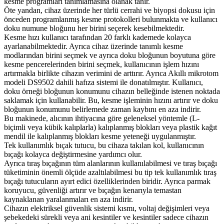
kesme programları tanımlamasına olanak tanır.
Öte yandan, cihaz üzerinde her türlü cerrahi ve biyopsi dokusu için
önceden programlanmış kesme protokolleri bulunmakta ve kullanıcı
doku numune bloğunu her birini seçerek kesebilmektedir.
Kesme hızı kullanıcı tarafından 20 farklı kademede kolayca
ayarlanabilmektedir. Ayrıca cihaz üzerinde tanımlı kesme
modlarından birini seçmek ve ayrıca doku bloğunun boyutuna göre
kesme pencerelerinden birini seçmek, kullanıcının işlem hızını
artırmakla birlikte cihazın verimini de arttırır. Ayrıca Akıllı mikrotom
modeli DS9502 dahili hafıza sistemi ile donatılmıştır. Kullanıcı,
doku örneği bloğunun konumunu cihazın belleğinde istenen noktada
saklamak için kullanabilir. Bu, kesme işleminin hızını artırır ve doku
bloğunun konumunu belirlemede zaman kaybını en aza indirir.
Bu makinede, alıcının ihtiyacına göre geleneksel yöntemle (L-
biçimli veya kübik kalıplarla) kalıplanmış blokları veya plastik kağıt
mendil ile kalıplanmış blokları kesme yeteneği uygulanmıştır.
Tek kullanımlık bıçak tutucu, bu cihaza takılan kol, kullanıcının
bıçağı kolayca değiştirmesine yardımcı olur.
Ayrıca tıraş bıçağının tüm alanlarının kullanılabilmesi ve tıraş bıçağı
tüketiminin önemli ölçüde azaltılabilmesi bu tip tek kullanımlık tıraş
bıçağı tutucuların ayırt edici özelliklerinden biridir. Ayrıca parmak
koruyucu, güvenliği artırır ve bıçağın kenarıyla temastan
kaynaklanan yaralanmaları en aza indirir.
Cihazın elektriksel güvenlik sistemi kısmı, voltaj değişimleri veya
şebekedeki sürekli veya ani kesintiler ve kesintiler sadece cihazın