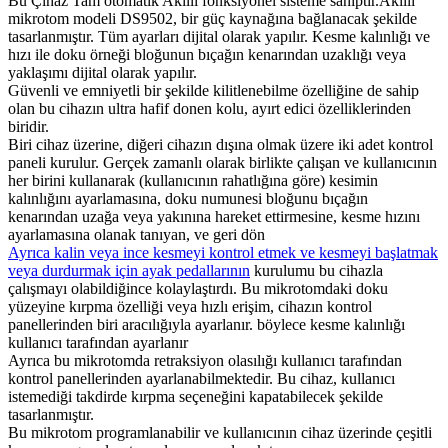
Bu Çıhaz Tam otomatik Akıllı fonksiyonel sisteme sahiptir.Akıllı
mikrotom modeli DS9502, bir güç kaynağına bağlanacak şekilde
tasarlanmıştır. Tüm ayarları dijital olarak yapılır. Kesme kalınlığı ve
hızı ile doku örneği bloğunun bıçağın kenarından uzaklığı veya
yaklaşımı dijital olarak yapılır.
Güvenli ve emniyetli bir şekilde kilitlenebilme özelliğine de sahip
olan bu cihazın ultra hafif donen kolu, ayırt edici özelliklerinden
biridir.
Biri cihaz üzerine, diğeri cihazın dışına olmak üzere iki adet kontrol
paneli kurulur. Gerçek zamanlı olarak birlikte çalışan ve kullanıcının
her birini kullanarak (kullanıcının rahatlığına göre) kesimin
kalınlığını ayarlamasına, doku numunesi bloğunu bıçağın
kenarından uzağa veya yakınına hareket ettirmesine, kesme hızını
ayarlamasına olanak tanıyan, ve geri dön
Ayrıca kalin veya ince kesmeyi kontrol etmek ve kesmeyi başlatmak
veya durdurmak için ayak pedallarının
kurulumu bu cihazla
çalışmayı olabildiğince kolaylaştırdı. Bu mikrotomdaki doku
yüzeyine kırpma özelliği veya hızlı erişim, cihazın kontrol
panellerinden biri aracılığıyla ayarlanır. böylece kesme kalınlığı
kullanıcı tarafından ayarlanır
Ayrıca bu mikrotomda retraksiyon olasılığı kullanıcı tarafından
kontrol panellerinden ayarlanabilmektedir. Bu cihaz, kullanıcı
istemediği takdirde kırpma seçeneğini kapatabilecek şekilde
tasarlanmıştır.
Bu mikrotom programlanabilir ve kullanıcının cihaz üzerinde çeşitli