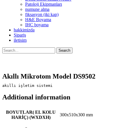
Patoloji Ekipmanları
numune alma
fiksasyon (iki kap)
H&E Boyama
IHC boyama
hakkimizda
Sipariş
iletisim
Search
Akıllı Mikrotom Model DS9502
akıllı işletim sistemi
Additional information
BOYUTLAR( EL KOLU
300x510x300 mm
HARİÇ) (WXDXH)