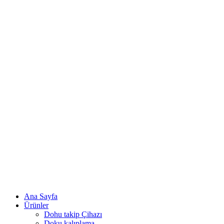
Ana Sayfa
Ürünler
Dohu takip Çihazı
Doku kalıplama