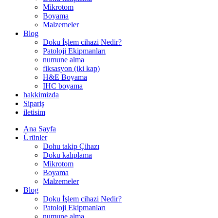
Mikrotom
Boyama
Malzemeler
Blog
Doku İşlem cihazi Nedir?
Patoloji Ekipmanları
numune alma
fiksasyon (iki kap)
H&E Boyama
IHC boyama
hakkimizda
Sipariş
iletisim
Ana Sayfa
Ürünler
Dohu takip Çihazı
Doku kalıplama
Mikrotom
Boyama
Malzemeler
Blog
Doku İşlem cihazi Nedir?
Patoloji Ekipmanları
numune alma