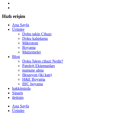
Hızlı erişim
Ana Sayfa
Ürünler
Dohu takip Çihazı
Doku kalıplama
Mikrotom
Boyama
Malzemeler
Blog
Doku İşlem cihazi Nedir?
Patoloji Ekipmanları
numune alma
fiksasyon (iki kap)
H&E Boyama
IHC boyama
hakkimizda
Sipariş
iletisim
Ana Sayfa
Ürünler