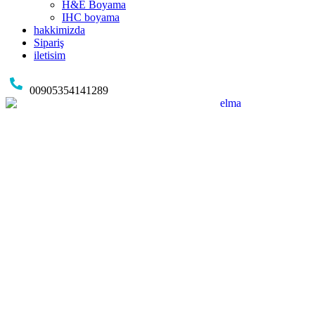
H&E Boyama
IHC boyama
hakkimizda
Sipariş
iletisim
00905354141289