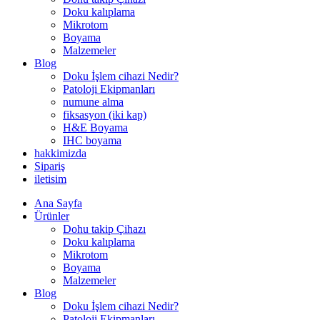
Doku kalıplama
Mikrotom
Boyama
Malzemeler
Blog
Doku İşlem cihazi Nedir?
Patoloji Ekipmanları
numune alma
fiksasyon (iki kap)
H&E Boyama
IHC boyama
hakkimizda
Sipariş
iletisim
Ana Sayfa
Ürünler
Dohu takip Çihazı
Doku kalıplama
Mikrotom
Boyama
Malzemeler
Blog
Doku İşlem cihazi Nedir?
Patoloji Ekipmanları