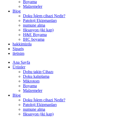
Boyama
Malzemeler
Blog
Doku İşlem cihazi Nedir?
Patoloji Ekipmanları
numune alma
fiksasyon (iki kap)
H&E Boyama
IHC boyama
hakkimizda
Sipariş
iletisim
Ana Sayfa
Ürünler
Dohu takip Çihazı
Doku kalıplama
Mikrotom
Boyama
Malzemeler
Blog
Doku İşlem cihazi Nedir?
Patoloji Ekipmanları
numune alma
fiksasyon (iki kap)