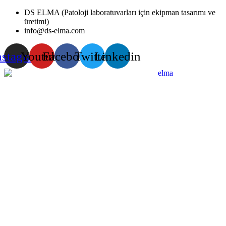
Skip
DS ELMA (Patoloji laboratuvarları için ekipman tasarımı ve
to
üretimi)
content
info@ds-elma.com
nstagram
Youtube
Facebook
Twitter
Linkedin