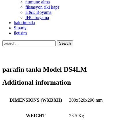
numune alma
fiksasyon (iki kap)
H&E Boyama
IHC boyama
hakkimizda
Sipariş
iletisim
Search
parafin tankı Model DS4LM
Additional information
DIMENSIONS (WXDXH)
300x520x290 mm
WEIGHT
23.5 Kg