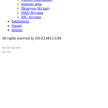
numune alma
fiksasyon (iki kap)
H&E Boyama
IHC boyama
hakkimizda
Sipariş
iletisim
All
rights reserved by DS-ELMA.COM