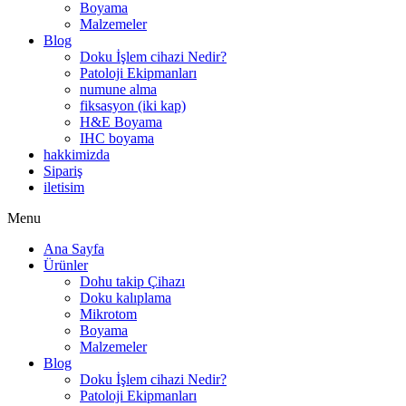
Boyama
Malzemeler
Blog
Doku İşlem cihazi Nedir?
Patoloji Ekipmanları
numune alma
fiksasyon (iki kap)
H&E Boyama
IHC boyama
hakkimizda
Sipariş
iletisim
Menu
Ana Sayfa
Ürünler
Dohu takip Çihazı
Doku kalıplama
Mikrotom
Boyama
Malzemeler
Blog
Doku İşlem cihazi Nedir?
Patoloji Ekipmanları