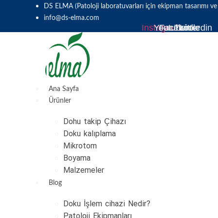
Skip
DS ELMA (Patoloji laboratuvarları için ekipman tasarımı ve
to
info@ds-elma.com
Instagram
Youtube
Facebook
Twitter
Linkedin
content
Ana Sayfa
Ürünler
Dohu takip Çihazı
Doku kalıplama
Mikrotom
Boyama
Malzemeler
Blog
Doku İşlem cihazi Nedir?
Patoloji Ekipmanları