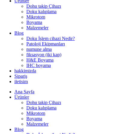
Ürünler
Dohu takip Çihazı
Doku kalıplama
Mikrotom
Boyama
Malzemeler
Blog
Doku İşlem cihazi Nedir?
Patoloji Ekipmanları
numune alma
fiksasyon (iki kap)
H&E Boyama
IHC boyama
hakkimizda
Sipariş
iletisim
Ana Sayfa
Ürünler
Dohu takip Çihazı
Doku kalıplama
Mikrotom
Boyama
Malzemeler
Blog