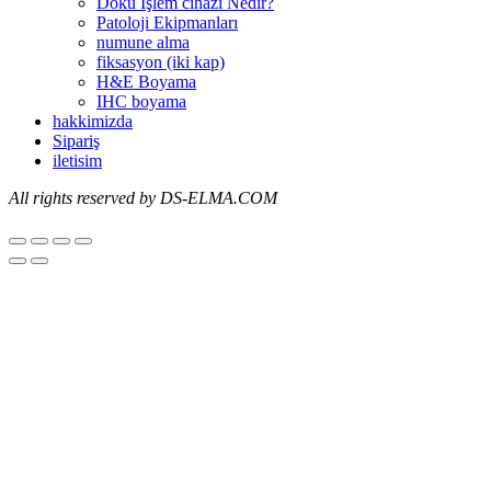
Doku İşlem cihazi Nedir?
Patoloji Ekipmanları
numune alma
fiksasyon (iki kap)
H&E Boyama
IHC boyama
hakkimizda
Sipariş
iletisim
All
rights reserved by DS-ELMA.COM