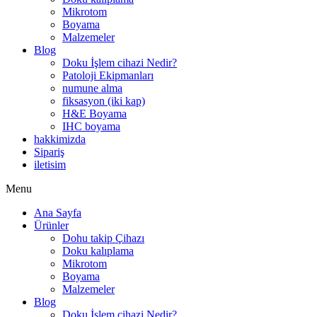
Mikrotom
Boyama
Malzemeler
Blog
Doku İşlem cihazi Nedir?
Patoloji Ekipmanları
numune alma
fiksasyon (iki kap)
H&E Boyama
IHC boyama
hakkimizda
Sipariş
iletisim
Menu
Ana Sayfa
Ürünler
Dohu takip Çihazı
Doku kalıplama
Mikrotom
Boyama
Malzemeler
Blog
Doku İşlem cihazi Nedir?