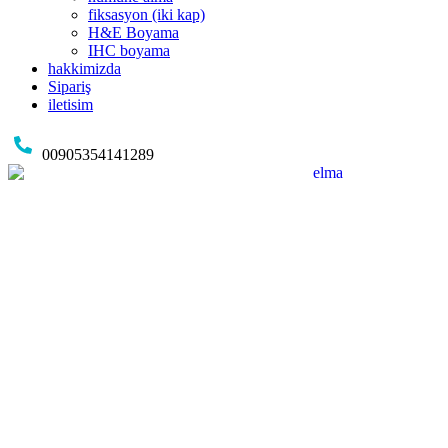
fiksasyon (iki kap)
H&E Boyama
IHC boyama
hakkimizda
Sipariş
iletisim
00905354141289