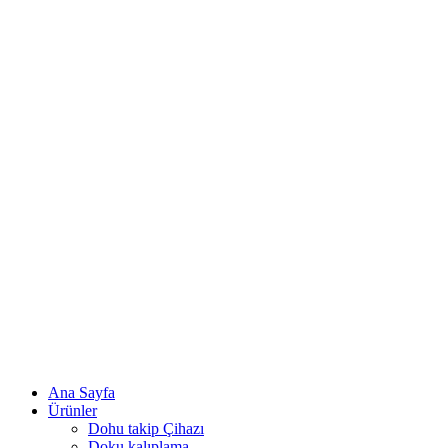
Ana Sayfa
Ürünler
Dohu takip Çihazı
Doku kalıplama