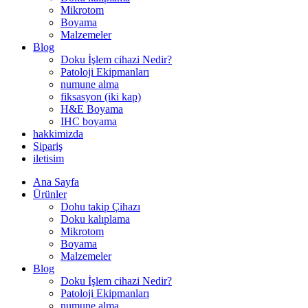
Mikrotom
Boyama
Malzemeler
Blog
Doku İşlem cihazi Nedir?
Patoloji Ekipmanları
numune alma
fiksasyon (iki kap)
H&E Boyama
IHC boyama
hakkimizda
Sipariş
iletisim
Ana Sayfa
Ürünler
Dohu takip Çihazı
Doku kalıplama
Mikrotom
Boyama
Malzemeler
Blog
Doku İşlem cihazi Nedir?
Patoloji Ekipmanları
numune alma