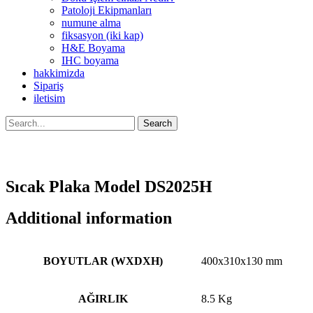
Patoloji Ekipmanları
numune alma
fiksasyon (iki kap)
H&E Boyama
IHC boyama
hakkimizda
Sipariş
iletisim
Search
Sıcak Plaka Model DS2025H
Additional information
BOYUTLAR (WXDXH)
400x310x130 mm
AĞIRLIK
8.5 Kg