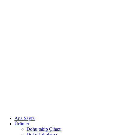
Ana Sayfa
Ürünler
Dohu takip Çihazı
Doku kalıplama