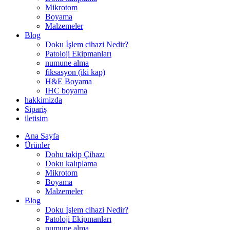
Mikrotom
Boyama
Malzemeler
Blog
Doku İşlem cihazi Nedir?
Patoloji Ekipmanları
numune alma
fiksasyon (iki kap)
H&E Boyama
IHC boyama
hakkimizda
Sipariş
iletisim
Ana Sayfa
Ürünler
Dohu takip Çihazı
Doku kalıplama
Mikrotom
Boyama
Malzemeler
Blog
Doku İşlem cihazi Nedir?
Patoloji Ekipmanları
numune alma