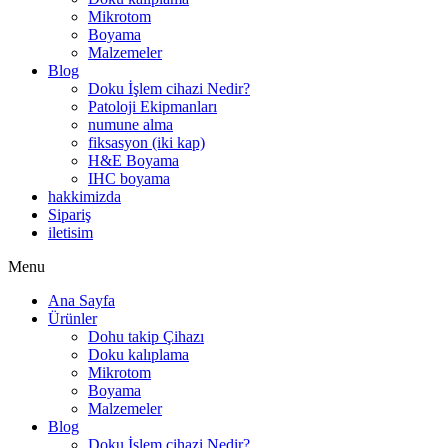
Mikrotom
Boyama
Malzemeler
Blog
Doku İşlem cihazi Nedir?
Patoloji Ekipmanları
numune alma
fiksasyon (iki kap)
H&E Boyama
IHC boyama
hakkimizda
Sipariş
iletisim
Menu
Ana Sayfa
Ürünler
Dohu takip Çihazı
Doku kalıplama
Mikrotom
Boyama
Malzemeler
Blog
Doku İşlem cihazi Nedir?