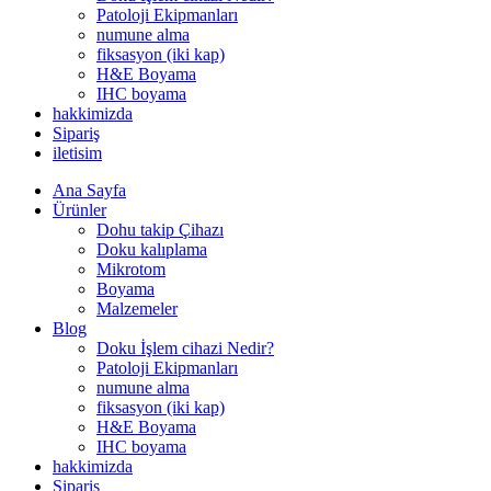
Patoloji Ekipmanları
numune alma
fiksasyon (iki kap)
H&E Boyama
IHC boyama
hakkimizda
Sipariş
iletisim
Ana Sayfa
Ürünler
Dohu takip Çihazı
Doku kalıplama
Mikrotom
Boyama
Malzemeler
Blog
Doku İşlem cihazi Nedir?
Patoloji Ekipmanları
numune alma
fiksasyon (iki kap)
H&E Boyama
IHC boyama
hakkimizda
Sipariş