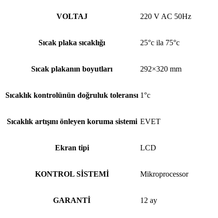
VOLTAJ
220 V AC 50Hz
Sıcak plaka sıcaklığı
25°c ila 75°c
Sıcak plakanın boyutları
292×320 mm
Sıcaklık kontrolünün doğruluk toleransı
1°c
Sıcaklık artışını önleyen koruma sistemi
EVET
Ekran tipi
LCD
KONTROL SİSTEMİ
Mikroprocessor
GARANTİ
12 ay