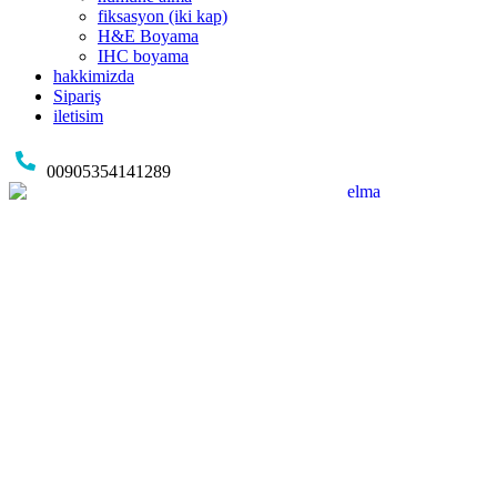
fiksasyon (iki kap)
H&E Boyama
IHC boyama
hakkimizda
Sipariş
iletisim
00905354141289