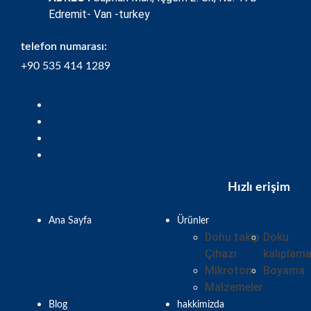
Edremit- Van -turkey
telefon numarası:
+90 535 414 1289
Hızlı erişim
Ana Sayfa
Ürünler
Dohu takip
Doku
Çihazı
kalıplam
Mikrotom
Boyama
Malzemeler
Blog
hakkimizda