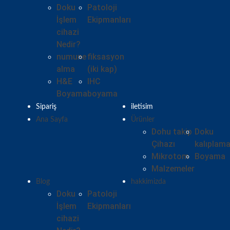
Doku
Patoloji
İşlem
Ekipmanları
cihazi
Nedir?
numune
fiksasyon
alma
(iki kap)
H&E
IHC
Boyama
boyama
Sipariş
iletisim
Ana Sayfa
Ürünler
Dohu takip
Doku
Çihazı
kalıplam
Mikrotom
Boyama
Malzemeler
Blog
hakkimizda
Doku
Patoloji
İşlem
Ekipmanları
cihazi