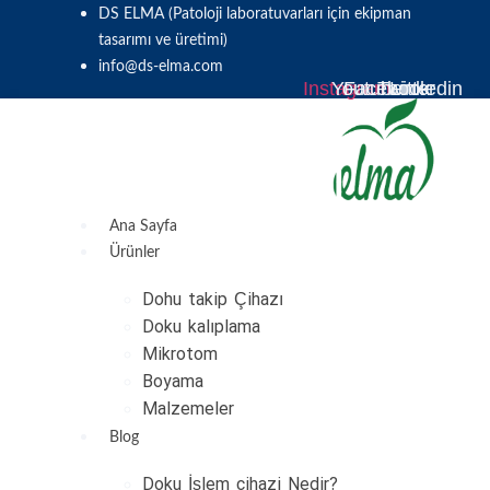
Skip
DS ELMA (Patoloji laboratuvarları için ekipman
to
tasarımı ve üretimi)
content
info@ds-elma.com
Instagram
Youtube
Facebook
Twitter
Linkedin
Ana Sayfa
Ürünler
Dohu takip Çihazı
Doku kalıplama
Mikrotom
Boyama
Malzemeler
Blog
Doku İşlem cihazi Nedir?