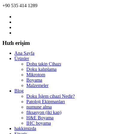
+90 535 414 1289
Hızlı erişim
Ana Sayfa
Ürünler
Dohu takip Çihazı
Doku kalıplama
Mikrotom
Boyama
Malzemeler
Blog
Doku İşlem cihazi Nedir?
Patoloji Ekipmanları
numune alma
fiksasyon (iki kap)
H&E Boyama
IHC boyama
hakkimizda
Sipariş