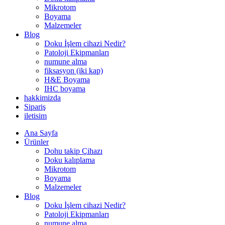
Mikrotom
Boyama
Malzemeler
Blog
Doku İşlem cihazi Nedir?
Patoloji Ekipmanları
numune alma
fiksasyon (iki kap)
H&E Boyama
IHC boyama
hakkimizda
Sipariş
iletisim
Ana Sayfa
Ürünler
Dohu takip Çihazı
Doku kalıplama
Mikrotom
Boyama
Malzemeler
Blog
Doku İşlem cihazi Nedir?
Patoloji Ekipmanları
numune alma