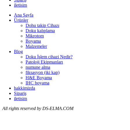
iletisim
Ana Sayfa
Ürünler
Dohu takip Çihazı
Doku kalıplama
Mikrotom
Boyama
Malzemeler
Blog
Doku İşlem cihazi Nedir?
Patoloji Ekipmanları
numune alma
fiksasyon (iki kap)
H&E Boyama
IHC boyama
hakkimizda
Sipariş
iletisim
All
rights reserved by DS-ELMA.COM