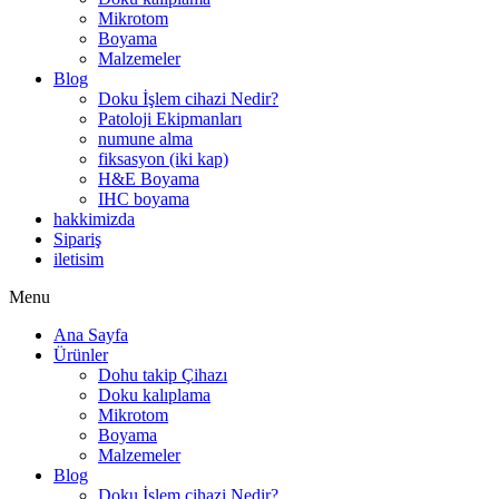
Mikrotom
Boyama
Malzemeler
Blog
Doku İşlem cihazi Nedir?
Patoloji Ekipmanları
numune alma
fiksasyon (iki kap)
H&E Boyama
IHC boyama
hakkimizda
Sipariş
iletisim
Menu
Ana Sayfa
Ürünler
Dohu takip Çihazı
Doku kalıplama
Mikrotom
Boyama
Malzemeler
Blog
Doku İşlem cihazi Nedir?