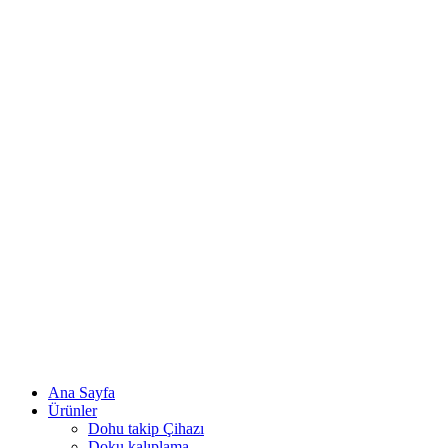
Ana Sayfa
Ürünler
Dohu takip Çihazı
Doku kalıplama