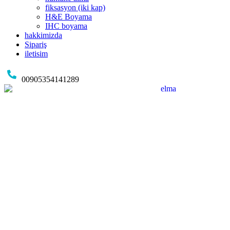
fiksasyon (iki kap)
H&E Boyama
IHC boyama
hakkimizda
Sipariş
iletisim
00905354141289